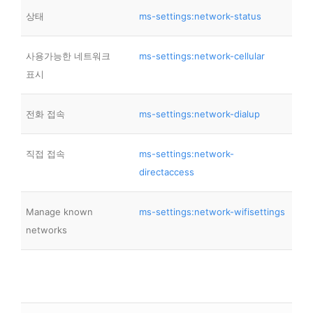
상태
ms-settings:network-status
사용가능한 네트워크
ms-settings:network-cellular
표시
전화 접속
ms-settings:network-dialup
직접 접속
ms-settings:network-
directaccess
Manage known
ms-settings:network-wifisettings
networks