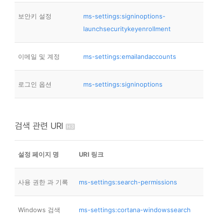
보안키 설정
ms-settings:signinoptions-
launchsecuritykeyenrollment
이메일 및 계정
ms-settings:emailandaccounts
로그인 옵션
ms-settings:signinoptions
검색 관련 URI
설정 페이지 명
URI 링크
사용 권한 과 기록
ms-settings:search-permissions
Windows 검색
ms-settings:cortana-windowssearch