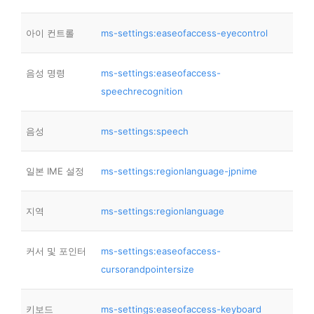
아이 컨트롤
ms-settings:easeofaccess-eyecontrol
음성 명령
ms-settings:easeofaccess-
speechrecognition
음성
ms-settings:speech
일본 IME 설정
ms-settings:regionlanguage-jpnime
지역
ms-settings:regionlanguage
커서 및 포인터
ms-settings:easeofaccess-
cursorandpointersize
키보드
ms-settings:easeofaccess-keyboard