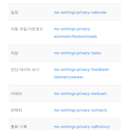
일정
ms-settings:privacy-calendar
자동 파일 다운로드
ms-settings:privacy-
automaticfiledownloads
작업
ms-settings:privacy-tasks
진단 데이터 보기
ms-settings:privacy-feedback-
telemetryviewer
카메라
ms-settings:privacy-webcam
컨택처
ms-settings:privacy-contacts
통화 기록
ms-settings:privacy-callhistory