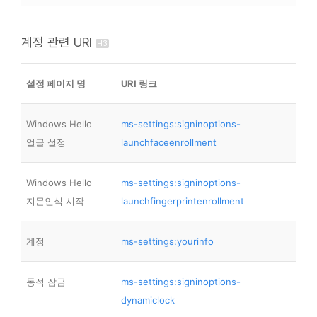
계정 관련 URI
설정 페이지 명
URI 링크
Windows Hello
ms-settings:signinoptions-
얼굴 설정
launchfaceenrollment
Windows Hello
ms-settings:signinoptions-
지문인식 시작
launchfingerprintenrollment
계정
ms-settings:yourinfo
동적 잠금
ms-settings:signinoptions-
dynamiclock