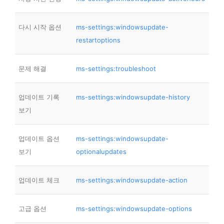
다시 시작 옵션
ms-settings:windowsupdate-
restartoptions
문제 해결
ms-settings:troubleshoot
업데이트 기록
ms-settings:windowsupdate-history
보기
업데이트 옵션
ms-settings:windowsupdate-
보기
optionalupdates
업데이트 체크
ms-settings:windowsupdate-action
고급 옵션
ms-settings:windowsupdate-options