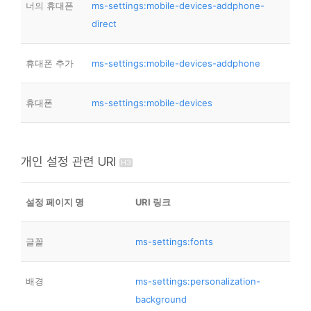
너의 휴대폰
ms-settings:mobile-devices-addphone-
direct
휴대폰 추가
ms-settings:mobile-devices-addphone
휴대폰
ms-settings:mobile-devices
개인 설정 관련 URI
설정 페이지 명
URI 링크
글꼴
ms-settings:fonts
배경
ms-settings:personalization-
background