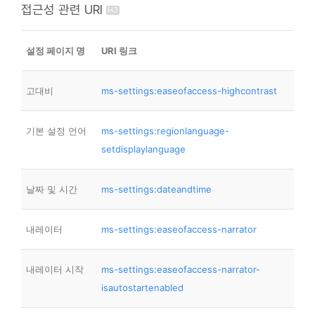
접근성 관련 URI
설정 페이지 명
URI 링크
고대비
ms-settings:easeofaccess-highcontrast
기본 설정 언어
ms-settings:regionlanguage-
setdisplaylanguage
날짜 및 시간
ms-settings:dateandtime
내레이터
ms-settings:easeofaccess-narrator
내레이터 시작
ms-settings:easeofaccess-narrator-
isautostartenabled