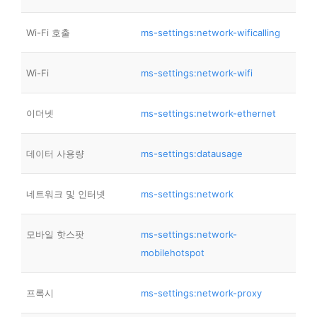
Wi-Fi 호출
ms-settings:network-wificalling
Wi-Fi
ms-settings:network-wifi
이더넷
ms-settings:network-ethernet
데이터 사용량
ms-settings:datausage
네트워크 및 인터넷
ms-settings:network
모바일 핫스팟
ms-settings:network-
mobilehotspot
프록시
ms-settings:network-proxy