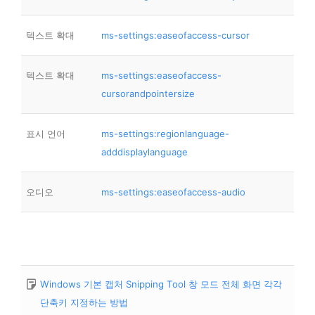
텍스트 확대
ms-settings:easeofaccess-cursor
텍스트 확대
ms-settings:easeofaccess-
cursorandpointersize
표시 언어
ms-settings:regionlanguage-
adddisplaylanguage
오디오
ms-settings:easeofaccess-audio
Windows 기본 캡처 Snipping Tool 창 모드 전체 화면 각각
단축키 지정하는 방법