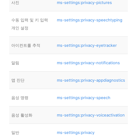
사진
ms-settings:privacy-pictures
수동 입력 및 키 입력
ms-settings:privacy-speechtyping
개인 설정
아이컨트롤 추적
ms-settings:privacy-eyetracker
알림
ms-settings:privacy-notifications
앱 진단
ms-settings:privacy-appdiagnostics
음성 명령
ms-settings:privacy-speech
음성 활성화
ms-settings:privacy-voiceactivation
일반
ms-settings:privacy