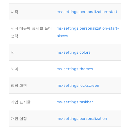
시작
ms-settings:personalization-start
시작 메뉴에 표시할 폴더
ms-settings:personalization-start-
선택
places
색
ms-settings:colors
테마
ms-settings:themes
잠금 화면
ms-settings:lockscreen
작업 표시줄
ms-settings:taskbar
개인 설정
ms-settings:personalization