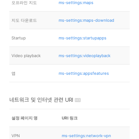
오프라인 지도
ms-settings:maps
지도 다운로드
ms-settings:maps-download
Startup
ms-settings:startupapps
Video playback
ms-settings:videoplayback
앱
ms-settings:appsfeatures
네트워크 및 인터넷 관련 URI
설정 페이지 명
URI 링크
VPN
ms-settings:network-vpn