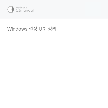
컨
텐
메
츠
로
뉴
건
Windows 설정 URI 정리
너
뛰
기