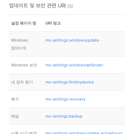
업데이트 및 보안 관련 URI
설정 페이지 명
URI 링크
Windows
ms-settings:windowsupdate
업데이트
Windows 보안
ms-settings:windowsdefender
내 장치 찾기
ms-settings:findmydevice
복구
ms-settings:recovery
백업
ms-settings:backup
사용 시간 변경
ms-settings:windowsupdate-activehours