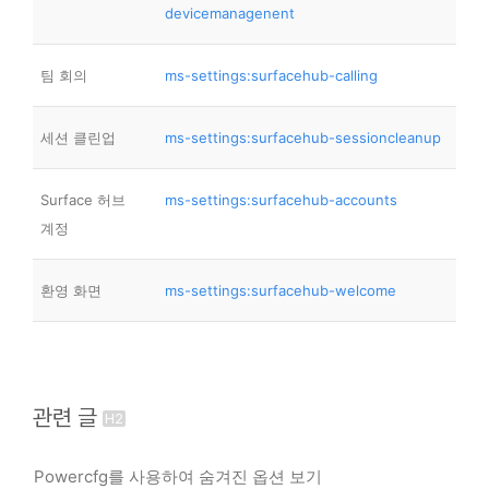
devicemanagenent
팀 회의
ms-settings:surfacehub-calling
세션 클린업
ms-settings:surfacehub-sessioncleanup
Surface 허브
ms-settings:surfacehub-accounts
계정
환영 화면
ms-settings:surfacehub-welcome
관련 글
Powercfg를 사용하여 숨겨진 옵션 보기