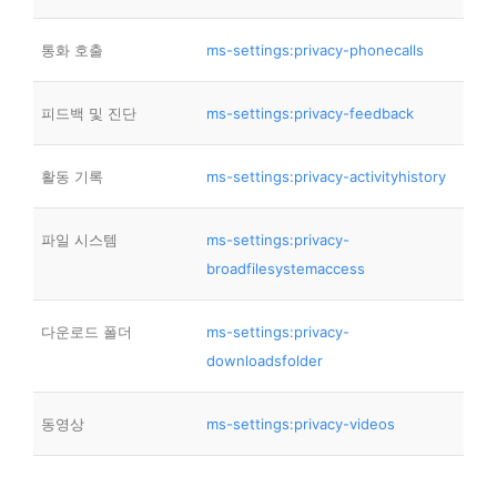
통화 호출
ms-settings:privacy-phonecalls
피드백 및 진단
ms-settings:privacy-feedback
활동 기록
ms-settings:privacy-activityhistory
파일 시스템
ms-settings:privacy-
broadfilesystemaccess
다운로드 폴더
ms-settings:privacy-
downloadsfolder
동영상
ms-settings:privacy-videos