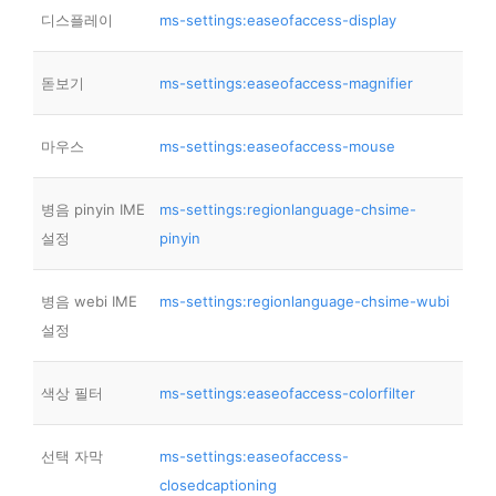
디스플레이
ms-settings:easeofaccess-display
돋보기
ms-settings:easeofaccess-magnifier
마우스
ms-settings:easeofaccess-mouse
병음 pinyin IME
ms-settings:regionlanguage-chsime-
설정
pinyin
병음 webi IME
ms-settings:regionlanguage-chsime-wubi
설정
색상 필터
ms-settings:easeofaccess-colorfilter
선택 자막
ms-settings:easeofaccess-
closedcaptioning