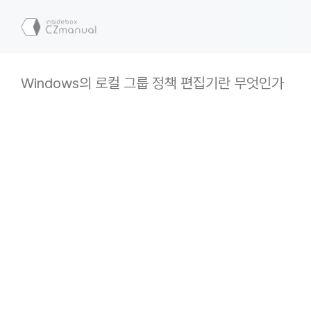
컨
텐
메
츠
로
뉴
건
Windows의 로컬 그룹 정책 편집기란 무엇인가
너
뛰
기