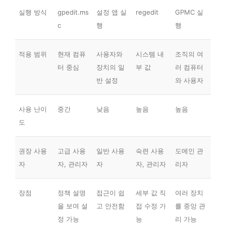
실행 방식
gpedit.ms
설정 앱 실
regedit
GPMC 실
c
행
행
적용 범위
현재 컴퓨
사용자와
시스템 내
조직의 여
터 중심
장치의 일
부 값
러 컴퓨터
반 설정
와 사용자
사용 난이
중간
낮음
높음
높음
도
권장 사용
고급 사용
일반 사용
숙련 사용
도메인 관
자
자, 관리자
자
자, 관리자
리자
장점
정책 설명
접근이 쉽
세부 값 직
여러 장치
을 보며 설
고 안전함
접 수정 가
를 중앙 관
정 가능
능
리 가능