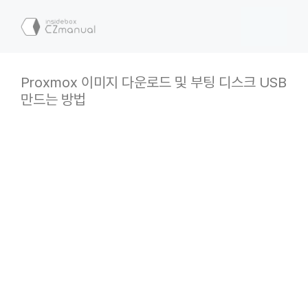
컨
텐
메
츠
로
뉴
건
Proxmox 이미지 다운로드 및 부팅 디스크 USB
너
만드는 방법
뛰
기