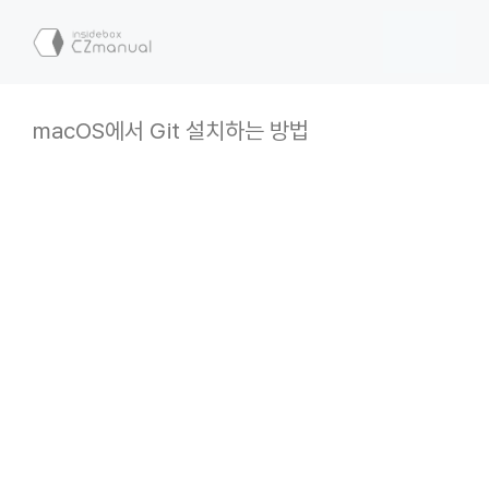
컨
텐
메
츠
로
뉴
건
macOS에서 Git 설치하는 방법
너
뛰
기