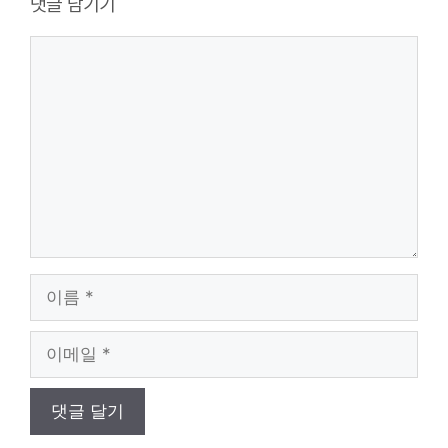
댓글 남기기
댓
글
이
름
이
메
일