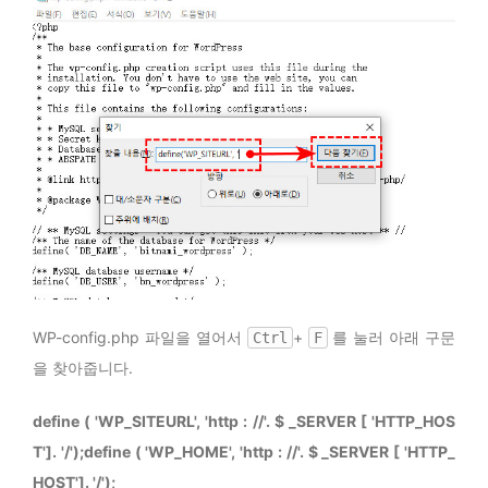
WP-config.php
파일을 열어서
+
를 눌러 아래 구문
Ctrl
F
을 찾아줍니다.
define ( 'WP_SITEURL', 'http : //'. $ _SERVER [ 'HTTP_HOS
T']. '/');define ( 'WP_HOME', 'http : //'. $ _SERVER [ 'HTTP_
HOST']. '/');