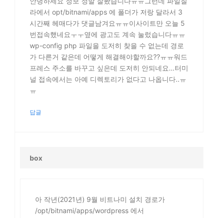
안녕하세요 정보 정말 잘봤습니다ㅠㅠ그런데 파일질
라에서 opt/bitnami/apps 에 폴더가 저랑 달라서 3
시간째 헤매다가 댓글남겨요ㅠㅠ이사이트만 오늘 5
번접속했네요ㅜㅜ옆에 광고도 계속 눌렀습니다ㅠㅠ
wp-config php 파일을 도저히 찾을 수 없는데 경로
가 다른거 같은데 어떻게 해결해야할까요??ㅠㅠ워드
프레스 주소를 바꾸고 싶은데 도저히 안되네요…터미
널 접속에서는 아예 디렉토리가 없다고 나옵니다..ㅠ
ㅠ
답글
box
아 작년(2021년) 9월 비트나미 설치 경로가
/opt/bitnami/apps/wordpress 에서