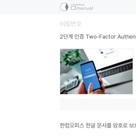
컨
텐
츠
비밀번호
로
건
2단계 인증 Two-Factor Authent
너
뛰
기
한컴오피스 한글 문서를 암호로 보