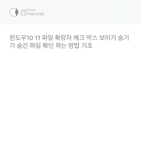
컨
텐
메
츠
로
뉴
건
윈도우10 11 파일 확장자 체크 박스 보이기 숨기
너
기 숨긴 파일 확인 하는 방법 기초
뛰
기