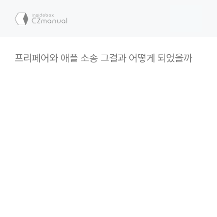
컨
텐
메
츠
로
뉴
건
프리페어와 애플 소송 그결과 어떻게 되었을까
너
뛰
기