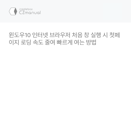
컨
텐
메
츠
로
뉴
건
윈도우10 인터넷 브라우저 처음 창 실행 시 첫페
너
이지 로딩 속도 줄여 빠르게 여는 방법
뛰
기