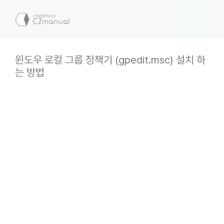
컨
텐
메
츠
로
뉴
건
윈도우 로컬 그룹 정책기 (gpedit.msc) 설치 하
너
는 방법
뛰
기