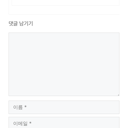
댓글 남기기
댓
글
이
름
이
메