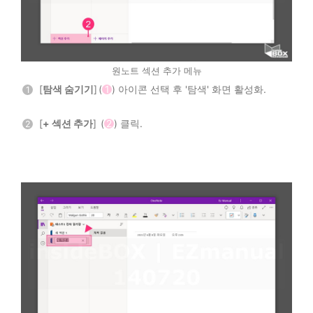
원노트 섹션 추가 메뉴
[
탐색 숨기기
] (
1
) 아이콘 선택 후 '탐색' 화면 활성화.
1
[
+ 섹션 추가
] (
2
) 클릭.
2