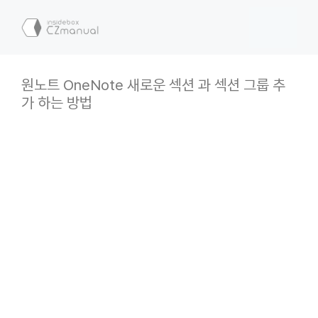
컨
텐
메
츠
로
뉴
건
원노트 OneNote 새로운 섹션 과 섹션 그룹 추
너
가 하는 방법
뛰
기