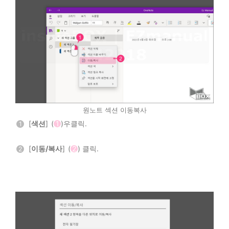
원노트 섹션 이동복사
[
색션
] (
1
)우클릭.
1
[
이동/복사
] (
2
) 클릭.
2