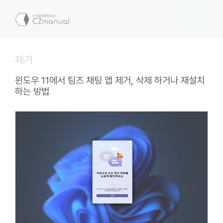
컨
텐
메
츠
로
뉴
건
제거
너
뛰
윈도우 11에서 팀즈 채팅 앱 제거, 삭제 하거나 재설치
기
하는 방법