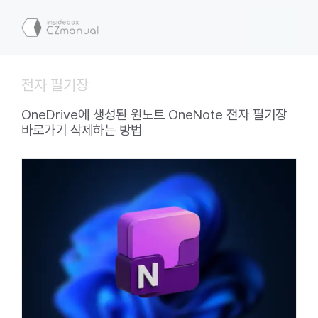
컨
텐
메
츠
로
뉴
건
전자 필기장
너
뛰
OneDrive에 생성된 원노트 OneNote 전자 필기장
기
바로가기 삭제하는 방법