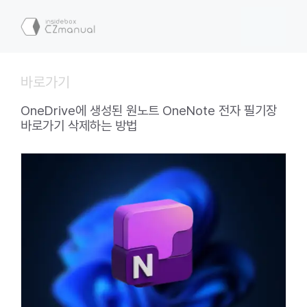
컨
텐
메
츠
로
뉴
건
바로가기
너
뛰
OneDrive에 생성된 원노트 OneNote 전자 필기장
기
바로가기 삭제하는 방법