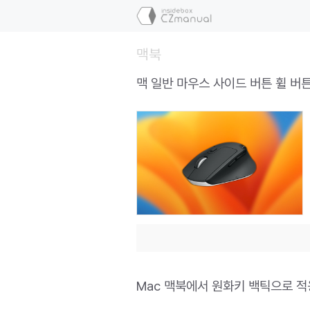
컨
텐
츠
맥북
로
건
맥 일반 마우스 사이드 버튼 휠 버
너
뛰
기
Mac 맥북에서 원화키 백틱으로 