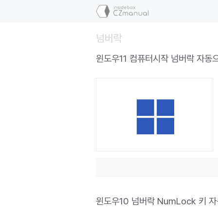
컨
텐
츠
넘버락
로
건
윈도우11 컴퓨터시작 넘버락 자동
너
뛰
기
윈도우10 넘버락 NumLock 키 