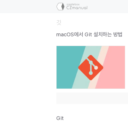
컨
텐
츠
깃
로
건
macOS에서 Git 설치하는 방법
너
뛰
기
Git