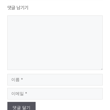
댓글 남기기
댓
글
이
름
이
메
일