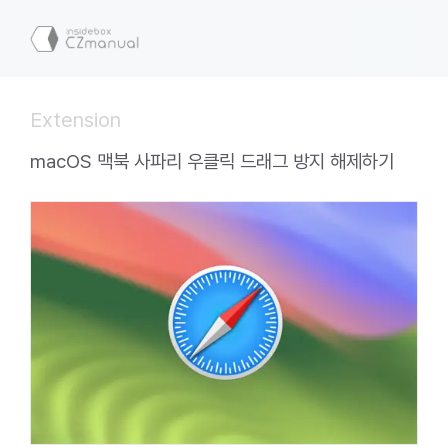
컨
텐
메
츠
로
뉴
건
Extension
너
뛰
macOS 맥북 사파리 우클릭 드래그 방지 해제하기
기