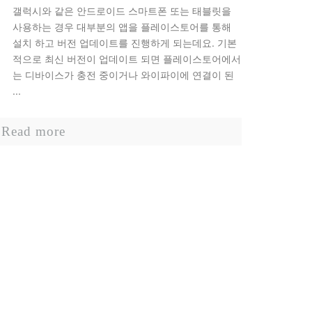
갤럭시와 같은 안드로이드 스마트폰 또는 태블릿을
사용하는 경우 대부분의 앱을 플레이스토어를 통해
설치 하고 버전 업데이트를 진행하게 되는데요. 기본
적으로 최신 버전이 업데이트 되면 플레이스토어에서
는 디바이스가 충전 중이거나 와이파이에 연결이 된
...
Read more