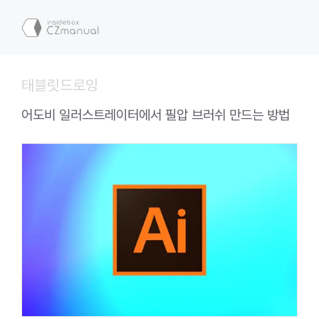
컨
텐
메
츠
로
뉴
건
태블릿드로잉
너
뛰
어도비 일러스트레이터에서 필압 브러쉬 만드는 방법
기