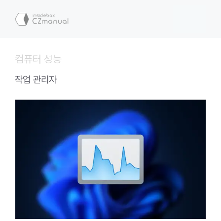
컨
텐
메
츠
로
뉴
건
컴퓨터 성능
너
뛰
작업 관리자
기