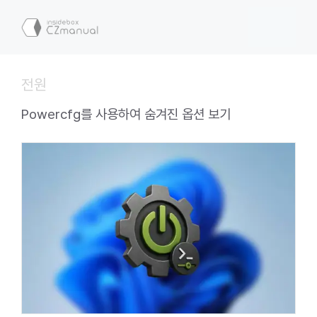
컨
텐
메
츠
로
뉴
건
전원
너
뛰
Powercfg를 사용하여 숨겨진 옵션 보기
기