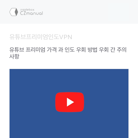
컨
텐
메
츠
로
뉴
건
유튜브프리미엄인도VPN
너
뛰
유튜브 프리미엄 가격 과 인도 우회 방법 우회 간 주의
기
사항