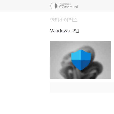
컨
텐
츠
안티바이러스
로
건
Windows 보안
너
뛰
기