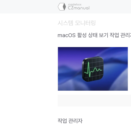
컨
텐
츠
시스템 모니터링
로
건
macOS 활성 상태 보기 작업 관리
너
뛰
기
작업 관리자