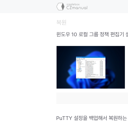
컨
텐
츠
복원
로
건
윈도우 10 로컬 그룹 정책 편집기
너
뛰
기
PuTTY 설정을 백업해서 복원하는