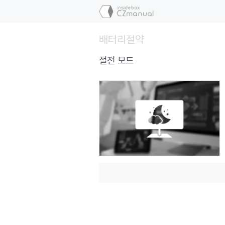
컨
텐
츠
배터리절약
로
건
절전 모드
너
뛰
기