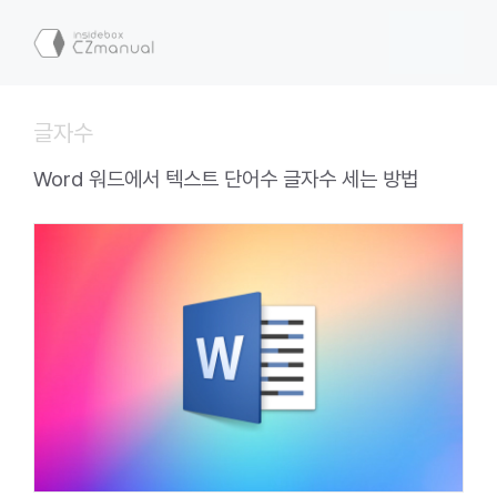
컨
텐
메
츠
로
뉴
건
글자수
너
뛰
Word 워드에서 텍스트 단어수 글자수 세는 방법
기