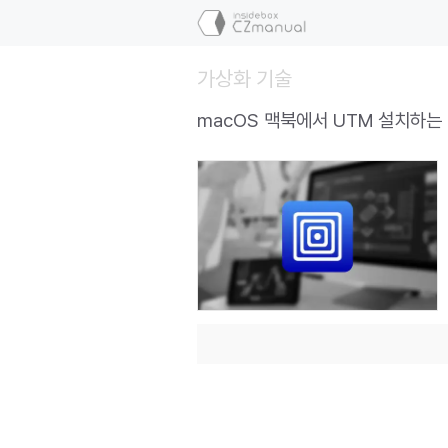
컨
텐
츠
가상화 기술
로
건
macOS 맥북에서 UTM 설치하는
너
뛰
기