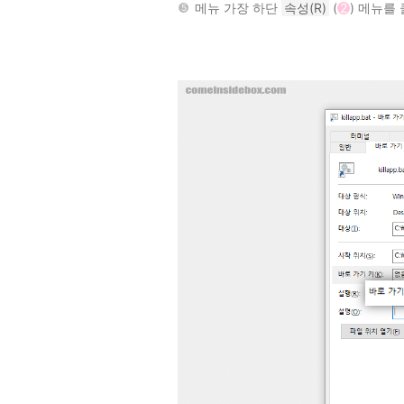
메뉴 가장 하단
속성(R)
(
2
) 메뉴를