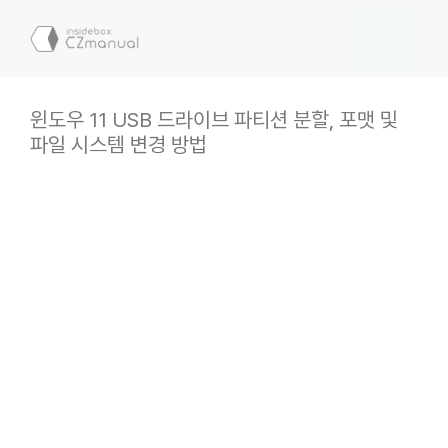
컨
텐
메
츠
로
뉴
건
윈도우 11 USB 드라이브 파티션 분할, 포맷 및
너
파일 시스템 변경 방법
뛰
기