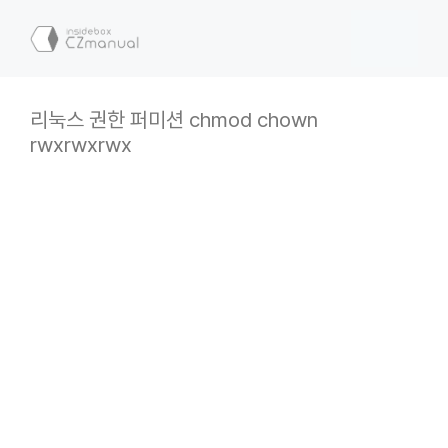
컨
텐
메
츠
로
뉴
건
리눅스 권한 퍼미션 chmod chown
너
rwxrwxrwx
뛰
기