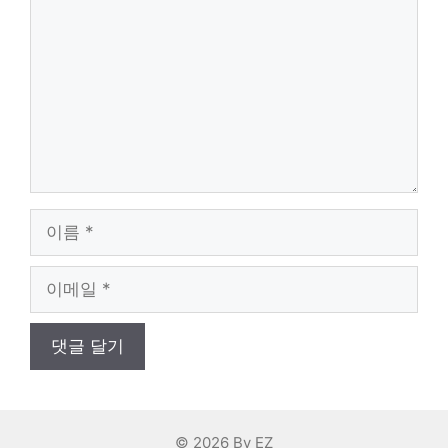
글
이
름
이
메
일
© 2026 By EZ