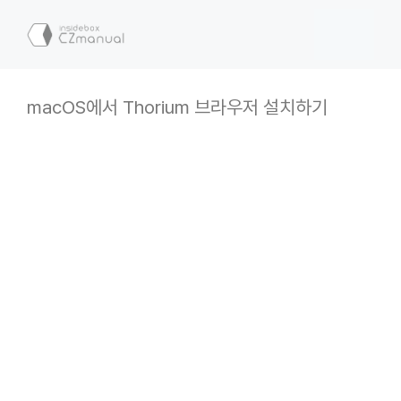
컨
텐
메
츠
로
뉴
건
macOS에서 Thorium 브라우저 설치하기
너
뛰
기