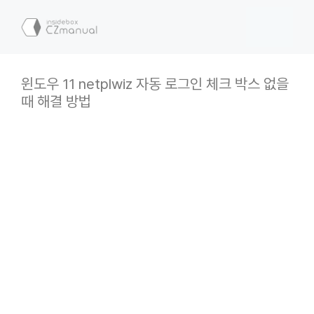
컨
텐
메
츠
로
뉴
건
윈도우 11 netplwiz 자동 로그인 체크 박스 없을
너
때 해결 방법
뛰
기