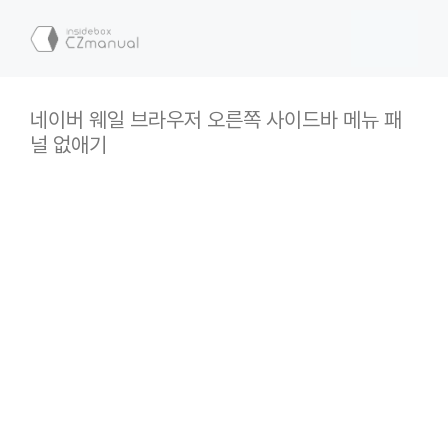
컨
텐
메
츠
로
뉴
건
네이버 웨일 브라우저 오른쪽 사이드바 메뉴 패
너
널 없애기
뛰
기