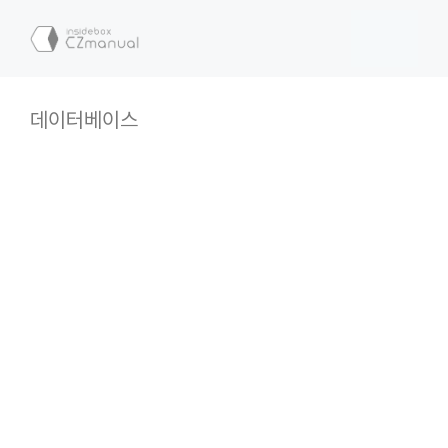
컨
텐
메
츠
로
뉴
건
데이터베이스
너
뛰
기