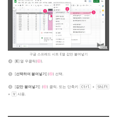
구글 스프레드 시트 E열 값만 붙여넣기
[
E
] 열 우클릭(
1
).
4
[
선택하여 붙여넣기
] (
2
) 선택.
5
[
값만 붙여넣기
] (
3
) 클릭. 또는 단축키
+
Ctrl
Shift
6
+
사용.
V