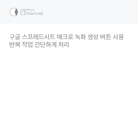
컨
텐
메
츠
로
뉴
건
구글 스프레드시트 매크로 녹화 생성 버튼 사용
너
반복 작업 간단하게 처리
뛰
기