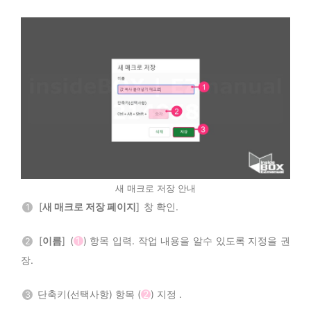
새 매크로 저장 안내
[
새 매크로 저장 페이지
] 창 확인.
1
[
이름
] (
1
) 항목 입력. 작업 내용을 알수 있도록 지정을 권
2
장.
단축키(선택사항) 항목 (
2
) 지정 .
3