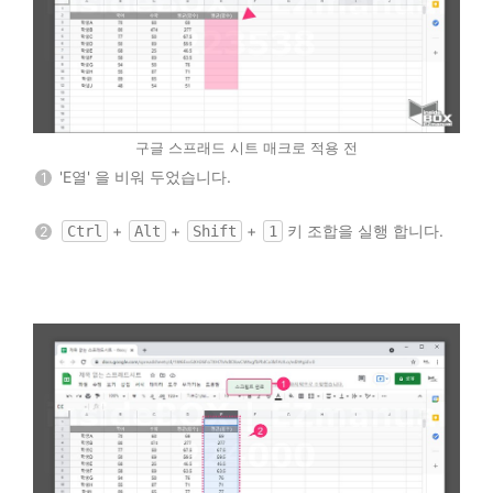
구글 스프래드 시트 매크로 적용 전
'E열' 을 비워 두었습니다.
1
+
+
+
키 조합을 실행 합니다.
Ctrl
Alt
Shift
1
2