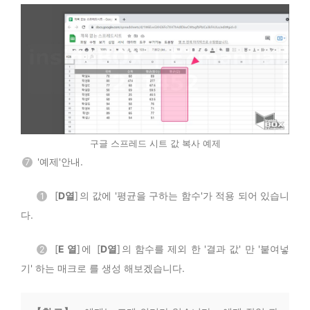
구글 스프레드 시트 값 복사 예제
'예제'안내.
7
[
D열
] 의 값에 '평균을 구하는 함수'가 적용 되어 있습니
1
다.
[
E 열
] 에 [
D열
] 의 함수를 제외 한 '결과 값' 만 '붙여넣
2
기' 하는 매크로 를 생성 해보겠습니다.