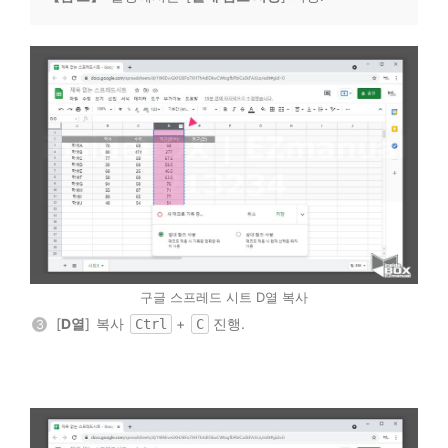
구글 스프레드 시트 D열 복사
[
D열
] 복사
+
진행.
Ctrl
C
3