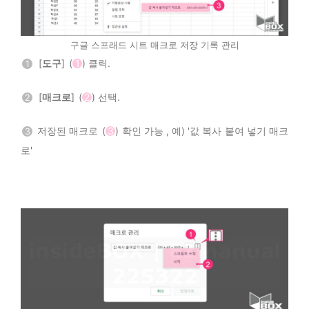
구글 스프래드 시트 매크로 저장 기록 관리
[
도구
] (
1
) 클릭.
1
[
매크로
] (
2
) 선택.
2
저장된 매크로 (
3
) 확인 가능 , 예) '값 복사 붙여 넣기 매크
3
로'